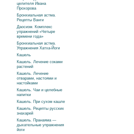
целителя Ивана
Прохорова
Бронхиальная астма.
Рецепты Ванги
Даосизм. Комплекс
упражнений «Четыре
времени года»
Бронхиальная астма.
Упражнения Хатха-Йоги
Кашель
Кашель. Лечение соками
растений
Кашель. Лечение
отварами, настоями и
настойками
Кашель. Чаи и целебные
напитки
Кашель. При сухом кашле
Кашель. Рецепты русских
знахарей
Кашель. Пранаяма —
дыхательные упражнения
йоги