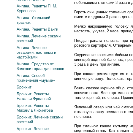
небольшими глотками 3 раза в 
Ангина. Рецепты П. М.
Куреннова
Горсть очищенных толченых орех
вместе с ядрами 3 раза в день 
Ангина. Уральский
травник
Мелко накрошенную головку лу
Ангина. Рецепты Ванги
настоять, укутав, 2 часа, проц
Ангина. Лечение соками
Плоды граната полезны при пр
растений
розового картофеля. Отварным
Ангина. Лечение
отварами, настоями и
Окуривание конскими бобами по
настойками
кипящей водяной бане час, про
Ангина. Средство от
3 раза в день при ангине.
болезни горла для певцов
При кашле рекомендуется в т
Ангина. Способ
кипяченую воду. Полоскать гор
применения «мумие»
Бронхит
Взять свежее куриное яйцо, ст
кончике ножа. Все тщательно п
Бронхит. Рецепты
тепло-горячий, не спеша. Прини
Натальи Фроловой
Бронхит. Рецепты
Яблочный отвар или чай смягча
Михаила Либинтова
столовую ложку несоленого сли
не спеша.
Бронхит. Лечение соками
растений
При сильном кашле бутылку на
Бронхит. Лечение
медленный огонь. Как только з