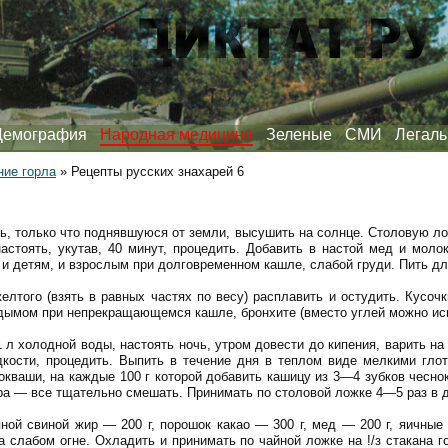
Демография
Народная медицина
Зеленые
СМИ
Легаль
ние горла
»
Рецепты русских знахарей 6
ь, только что поднявшуюся от земли, высушить на солнце. Столовую л
 настоять, укутав, 40 минут, процедить. Добавить в настой мед и моло
 и детям, и взрослым при долговременном кашле, слабой груди. Пить д
елтого (взять в равных частях по весу) расплавить и остудить. Кусоч
ымом при непрекращающемся кашле, бронхите (вместо углей можно исп
 л холодной воды, настоять ночь, утром довести до кипения, варить на
кости, процедить. Выпить в течение дня в теплом виде мелкими глот
окваши, на каждые 100 г которой добавить кашицу из 3—4 зубков чесно
ра — все тщательно смешать. Принимать по столовой ложке 4—5 раз в д
ной свиной жир — 200 г, порошок какао — 300 г, мед — 200 г, яичны
а слабом огне. Охладить и принимать по чайной ложке на !/з стакана г