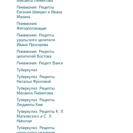
Михаила Либинтова
Пневмония. Рецепты
Евгения Шмерко и Ивана
Мазана
Пневмония.
Фитоаппликации
Пневмония. Рецепты
уральского целителя
Ивана Прохорова
Пневмония. Рецепты
целителей Востока
Пневмония. Рецепт Ванги
Туберкулез
Туберкулез. Рецепты
Натальи Фроловой
Туберкулез. Рецепты
Михаила Либинтова
Туберкулез. Рецепты
Людмилы Ким
Туберкулез. Рецепты К. Л.
Матковского и С. Л.
Николая
Туберкулез. Рецепты
уральского целителя