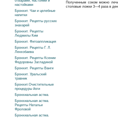
отварами, настоями и
Полученным соком можно лечи
настойками
столовые ложки 3—4 раза в ден
Бронхит. Чаи и целебные
напитки
Бронхит. Рецепты русских
знахарей
Бронхит. Рецепты
Людмилы Ким
Бронхит. Фитоаппликация
Бронхит. Рецепты Г. Л.
Ленхобаева
Бронхит. Рецепты Ксении
Федоровны Загладиной
Бронхит. Рецепты Ванги
Бронхит. Уральский
травник
Бронхит.Очистительные
процедуры йоги
Бронхиальная астма.
Бронхиальная астма.
Рецепты Натальи
Фроловой
Бронхиальная астма.