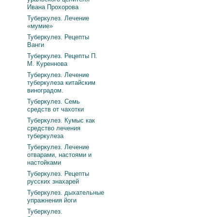
Ивана Прохорова
Туберкулез. Лечение
«мумие»
Туберкулез. Рецепты
Ванги
Туберкулез. Рецепты П.
М. Куреннова
Туберкулез. Лечение
туберкулеза китайским
виноградом.
Туберкулез. Семь
средств от чахотки
Туберкулез. Кумыс как
средство лечения
туберкулеза
Туберкулез. Лечение
отварами, настоями и
настойками
Туберкулез. Рецепты
русских знахарей
Туберкулез. дыхательные
упражнения йоги
Туберкулез.