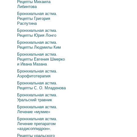
Рецепты Михаила
Либинтова
Бронхиальная астма.
Рецепты Григория
Распутина
Бронхиальная астма.
Рецепты Юрия Лонго
Бронхиальная астма.
Рецепты Людмилы Ким
Бронхиальная астма.
Рецепты Евгения Шмерко
и Ивана Мазана
Бронхиальная астма.
Аэрофитотерапия
Бронхиальная астма.
Рецепты С. О. Младенова
Бронхиальная астма.
Уральский травник
Бронхиальная астма.
Лечение «мумие»
Бронхиальная астма.
Лечение препаратом
«аэдисоппидрон».
Рецепты уральского