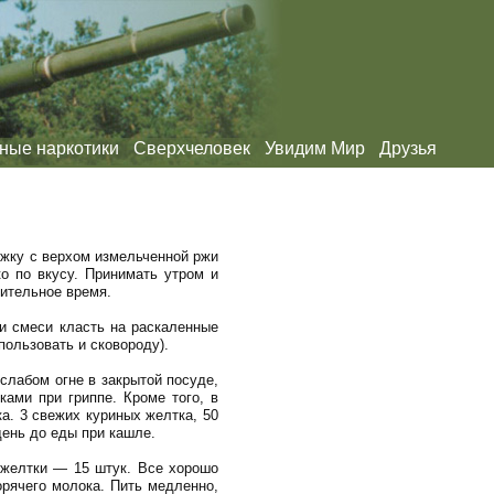
ные наркотики
Сверхчеловек
Увидим Мир
Друзья
ожку с верхом измельченной ржи
ко по вкусу. Принимать утром и
лительное время.
ки смеси класть на раскаленные
ользовать и сковороду).
 слабом огне в закрытой посуде,
ками при гриппе. Кроме того, в
ка. 3 свежих куриных желтка, 50
ень до еды при кашле.
е желтки — 15 штук. Все хорошо
орячего молока. Пить медленно,