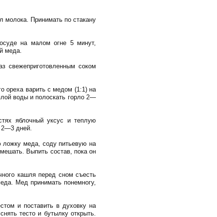
 л молока. Принимать по стакану
посуде на малом огне 5 минут,
й меда.
раз свежеприготовленным соком
 ореха варить с медом (1:1) на
плой воды и полоскать горло 2—
стях яблочный уксус и теплую
 2—3 дней.
ю ложку меда, соду питьевую на
мешать. Выпить состав, пока он
очного кашля перед сном съесть
меда. Мед принимать понемногу,
стом и поставить в духовку на
снять тесто и бутылку открыть.