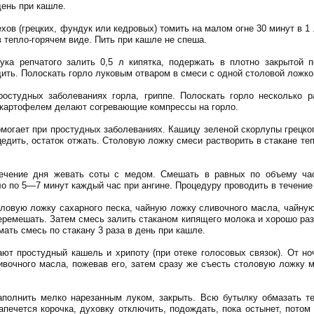
день при кашле.
ов (грецких, фундук или кедровых) томить на малом огне 30 минут в 1
в тепло-горячем виде. Пить при кашле не спеша.
ка репчатого залить 0,5 л кипятка, подержать в плотно закрытой 
едить. Полоскать горло луковым отваром в смеси с одной столовой ложко
остудных заболеваниях горла, гриппе. Полоскать горло несколько 
 картофелем делают согревающие компрессы на горло.
могает при простудных заболеваниях. Кашицу зеленой скорлупы грецкого
цедить, остаток отжать. Столовую ложку смеси растворить в стакане те
ечение дня жевать соты с медом. Смешать в равных по объему ча
ло по 5—7 минут каждый час при ангине. Процедуру проводить в течение
оловую ложку сахарного песка, чайную ложку сливочного масла, чайну
еремешать. Затем смесь залить стаканом кипящего молока и хорошо раз
мать смесь по стакану 3 раза в день при кашле.
ют простудный кашель и хрипоту (при отеке голосовых связок). От н
вочного масла, пожевав его, затем сразу же съесть столовую ложку 
полнить мелко нарезанным луком, закрыть. Всю бутылку обмазать те
апечется корочка, духовку отключить, подождать, пока остынет, потом 