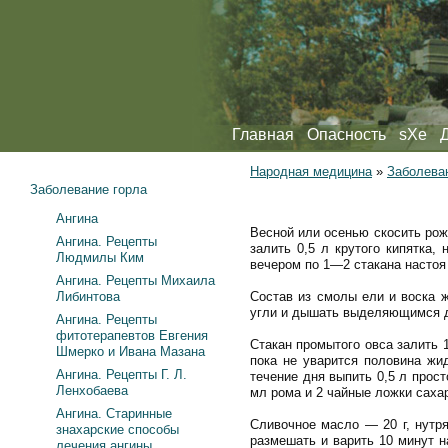
Главная
Опасность
sXe
Народная медицина
»
Заболева
Заболевание горла
Ангина
Весной или осенью скосить рож
Ангина. Рецепты
залить 0,5 л крутого кипятка,
Людмилы Ким
вечером по 1—2 стакана настоя
Ангина. Рецепты Михаила
Либинтова
Состав из смолы ели и воска ж
угли и дышать выделяющимся д
Ангина. Рецепты
фитотерапевтов Евгения
Стакан промытого овса залить 1
Шмерко и Ивана Мазана
пока не уварится половина жид
Ангина. Рецепты Г. Л.
течение дня выпить 0,5 л прост
Ленхобаева
мл рома и 2 чайные ложки саха
Ангина. Старинные
Сливочное масло — 20 г, нутря
знахарские способы
размешать и варить 10 минут н
лечения ангины