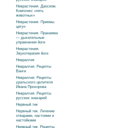
Неврастения. Даосизм.
Комплекс «пять
животных»
Неврастения. Приемы
цигун
Неврастения. Пранаяма
— дыхательные
упражнения йоги
Неврастения.
Звукотерапия йоги
Невралгия
Невралгия. Рецепты
Ванги
Невралгия. Рецепты
уральского целителя
Ивана Прохорова
Невралгия. Рецепты
русских знахарей
Нервный тик
Нервный тик. Лечение
отварами, настоями и
настойками
Нервный тик. Рецепты