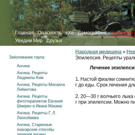
Главная
Опасность
sXe
Демография
Народная 
Увидим Мир
Друзья
Народная медицина
»
Нев
Заболевание горла
Эпилепсия. Рецепты урал
Ангина
Лечение эпилепси
Ангина. Рецепты
Людмилы Ким
1. Настой фиалки сомните
Ангина. Рецепты Михаила
г до еды. Срок лечения дл
Либинтова
2. 20—30 г волчьего лыка 
Ангина. Рецепты
фитотерапевтов Евгения
г при эпилепсии. Можно пи
Шмерко и Ивана Мазана
Ангина. Рецепты Г. Л.
Ленхобаева
Ангина. Старинные
знахарские способы
лечения ангины