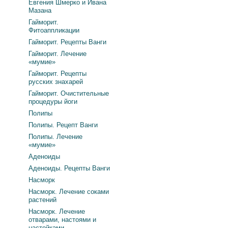
Евгения Шмерко и Ивана
Мазана
Гайморит.
Фитоаппликации
Гайморит. Рецепты Ванги
Гайморит. Лечение
«мумие»
Гайморит. Рецепты
русских знахарей
Гайморит. Очистительные
процедуры йоги
Полипы
Полипы. Рецепт Ванги
Полипы. Лечение
«мумие»
Аденоиды
Аденоиды. Рецепты Ванги
Насморк
Насморк. Лечение соками
растений
Насморк. Лечение
отварами, настоями и
настойками