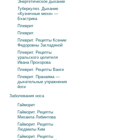
Энергетическое дыхание
Туберкулез. Дыхание
«Кузнечные мехи» —
Бхастрика
Плеврит
Плеврит.
Плеврит. Рецепты Ксении
Федоровны Загладиной
Плеврит. Рецепты
уральского целителя
Ивана Прохорова
Плеврит. Рецепты Ванги
Плеврит. Пранаяма —
дыхательные упражнения
йоги
Заболевания носа
Гайморит
Гайморит. Рецепты
Михаила Либинтова
Гайморит. Рецепты
Людмилы Ким
Гайморит. Рецепты