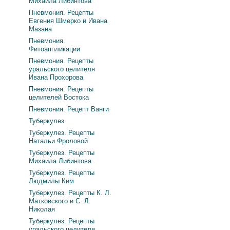
Михаила Либинтова
Пневмония. Рецепты
Евгения Шмерко и Ивана
Мазана
Пневмония.
Фитоаппликации
Пневмония. Рецепты
уральского целителя
Ивана Прохорова
Пневмония. Рецепты
целителей Востока
Пневмония. Рецепт Ванги
Туберкулез
Туберкулез. Рецепты
Натальи Фроловой
Туберкулез. Рецепты
Михаила Либинтова
Туберкулез. Рецепты
Людмилы Ким
Туберкулез. Рецепты К. Л.
Матковского и С. Л.
Николая
Туберкулез. Рецепты
уральского целителя