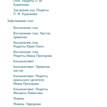
Отит. Рецепты П. М.
Куреннова
Засорение уха. Рецепты
П. М. Куреннова
Заболевание глаз
Воспаление глаз
Воспаление глаз. Настои,
примочки
Воспаление глаз.
Рецепты Юрия Лонго
Воспаление глаз.
Рецепты Ивана Прохорова
Конъюнктивит
Конъюнктивит. Примочки,
настои
Конъюнктивит. Рецепты
уральского целителя
Ивана Прохорова
Конъюнктивит. Рецепты
Михаила Либинтова
Ячмень
Ячмень. Народные