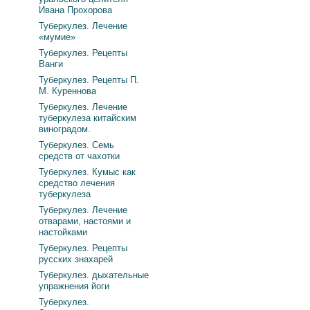
Ивана Прохорова
Туберкулез. Лечение
«мумие»
Туберкулез. Рецепты
Ванги
Туберкулез. Рецепты П.
М. Куреннова
Туберкулез. Лечение
туберкулеза китайским
виноградом.
Туберкулез. Семь
средств от чахотки
Туберкулез. Кумыс как
средство лечения
туберкулеза
Туберкулез. Лечение
отварами, настоями и
настойками
Туберкулез. Рецепты
русских знахарей
Туберкулез. дыхательные
упражнения йоги
Туберкулез.