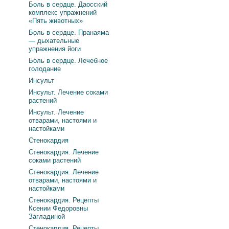
Боль в сердце. Даосский
комплекс упражнений
«Пять животных»
Боль в сердце. Пранаяма
— дыхательные
упражнения йоги
Боль в сердце. Лечебное
голодание
Инсульт
Инсульт. Лечение соками
растений
Инсульт. Лечение
отварами, настоями и
настойками
Стенокардия
Стенокардия. Лечение
соками растений
Стенокардия. Лечение
отварами, настоями и
настойками
Стенокардия. Рецепты
Ксении Федоровны
Загладиной
Стенокардия. Рецепты