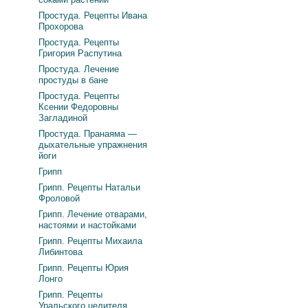
Простуда. Рецепты Ивана
Прохорова
Простуда. Рецепты
Григория Распутина
Простуда. Лечение
простуды в бане
Простуда. Рецепты
Ксении Федоровны
Загладиной
Простуда. Пранаяма —
дыхательные упражнения
йоги
Грипп
Грипп. Рецепты Натальи
Фроловой
Грипп. Лечение отварами,
настоями и настойками
Грипп. Рецепты Михаила
Либинтова
Грипп. Рецепты Юрия
Лонго
Грипп. Рецепты
Уральского целителя