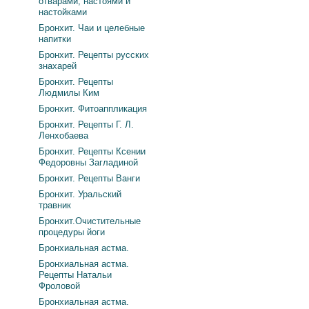
отварами, настоями и
настойками
Бронхит. Чаи и целебные
напитки
Бронхит. Рецепты русских
знахарей
Бронхит. Рецепты
Людмилы Ким
Бронхит. Фитоаппликация
Бронхит. Рецепты Г. Л.
Ленхобаева
Бронхит. Рецепты Ксении
Федоровны Загладиной
Бронхит. Рецепты Ванги
Бронхит. Уральский
травник
Бронхит.Очистительные
процедуры йоги
Бронхиальная астма.
Бронхиальная астма.
Рецепты Натальи
Фроловой
Бронхиальная астма.