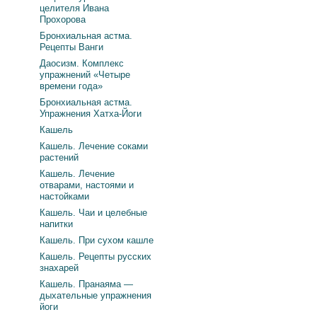
целителя Ивана
Прохорова
Бронхиальная астма.
Рецепты Ванги
Даосизм. Комплекс
упражнений «Четыре
времени года»
Бронхиальная астма.
Упражнения Хатха-Йоги
Кашель
Кашель. Лечение соками
растений
Кашель. Лечение
отварами, настоями и
настойками
Кашель. Чаи и целебные
напитки
Кашель. При сухом кашле
Кашель. Рецепты русских
знахарей
Кашель. Пранаяма —
дыхательные упражнения
йоги