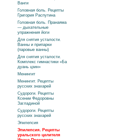
Ванги
Головная боль. Рецепты
Григория Распутина
Головная боль. Пранаяма
— дыхательные
упражнения йоги
Для снятия усталости.
Ванны и припарки
(паровые ванны)
Для снятия усталости.
Комплекс гимнастики «Ба
дуань цзин»
Менингит
Менингит. Рецепты
русских знахарей
Судороги. Рецепты
Ксении Федоровны
Загладиной
Судороги. Рецепты
русских знахарей
Эпилепсия
Эпилепсия. Рецепты
уральского целителя
Ивана Прохорова