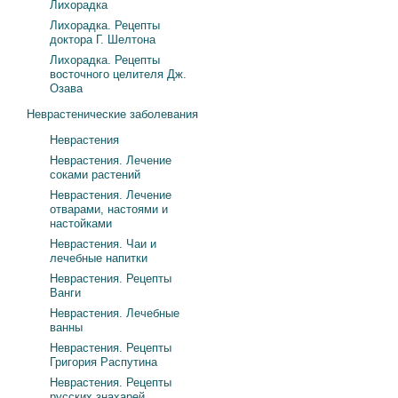
Лихорадка
Лихорадка. Рецепты
доктора Г. Шелтона
Лихорадка. Рецепты
восточного целителя Дж.
Озава
Неврастенические заболевания
Неврастения
Неврастения. Лечение
соками растений
Неврастения. Лечение
отварами, настоями и
настойками
Неврастения. Чаи и
лечебные напитки
Неврастения. Рецепты
Ванги
Неврастения. Лечебные
ванны
Неврастения. Рецепты
Григория Распутина
Неврастения. Рецепты
русских знахарей