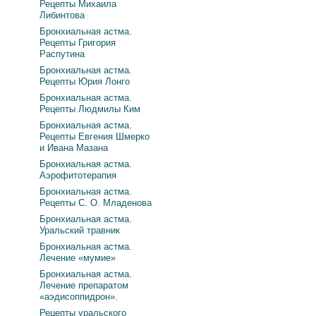
Рецепты Михаила
Либинтова
Бронхиальная астма.
Рецепты Григория
Распутина
Бронхиальная астма.
Рецепты Юрия Лонго
Бронхиальная астма.
Рецепты Людмилы Ким
Бронхиальная астма.
Рецепты Евгения Шмерко
и Ивана Мазана
Бронхиальная астма.
Аэрофитотерапия
Бронхиальная астма.
Рецепты С. О. Младенова
Бронхиальная астма.
Уральский травник
Бронхиальная астма.
Лечение «мумие»
Бронхиальная астма.
Лечение препаратом
«аэдисоппидрон».
Рецепты уральского