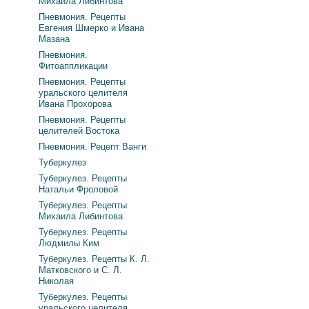
Михаила Либинтова
Пневмония. Рецепты
Евгения Шмерко и Ивана
Мазана
Пневмония.
Фитоаппликации
Пневмония. Рецепты
уральского целителя
Ивана Прохорова
Пневмония. Рецепты
целителей Востока
Пневмония. Рецепт Ванги
Туберкулез
Туберкулез. Рецепты
Натальи Фроловой
Туберкулез. Рецепты
Михаила Либинтова
Туберкулез. Рецепты
Людмилы Ким
Туберкулез. Рецепты К. Л.
Матковского и С. Л.
Николая
Туберкулез. Рецепты
уральского целителя