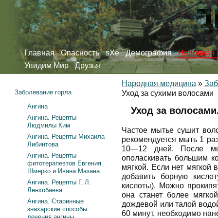
Главная
Опасность
sXe
Демография
Народная 
Увидим Мир
Друзья
Народная медицина
»
Заб
Заболевание горла
Уход за сухими волосами
Ангина
Уход за волосами
Ангина. Рецепты
Людмилы Ким
Частое мытье сушит вол
Ангина. Рецепты Михаила
рекомендуется мыть 1 раз
Либинтова
10—12 дней. После мы
Ангина. Рецепты
ополаскивать большим к
фитотерапевтов Евгения
мягкой. Если нет мягкой
Шмерко и Ивана Мазана
добавить борную кисло
Ангина. Рецепты Г. Л.
кислоты). Можно прокипя
Ленхобаева
она станет более мягко
Ангина. Старинные
дождевой или талой водо
знахарские способы
60 минут, необходимо нан
лечения ангины