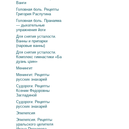
Ванги
Головная боль. Рецепты
Григория Распутина
Головная боль. Пранаяма
— дыхательные
упражнения йоги
Для снятия усталости.
Ванны и припарки
(паровые ванны)
Для снятия усталости.
Комплекс гимнастики «Ба
дуань цзин»
Менингит
Менингит. Рецепты
русских знахарей
Судороги. Рецепты
Ксении Федоровны
Загладиной
Судороги. Рецепты
русских знахарей
Эпилепсия
Эпилепсия. Рецепты
уральского целителя
Ивана Прохорова