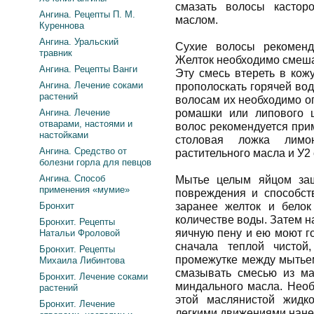
смазать волосы кастор
Ангина. Рецепты П. М.
маслом.
Куреннова
Ангина. Уральский
Сухие волосы рекоменд
травник
Желток необходимо смешат
Ангина. Рецепты Ванги
Эту смесь втереть в кож
Ангина. Лечение соками
прополоскать горячей во
растений
волосам их необходимо о
Ангина. Лечение
ромашки или липового ц
отварами, настоями и
волос рекомендуется при
настойками
столовая ложка лимо
Ангина. Средство от
растительного масла и У2
болезни горла для певцов
Ангина. Способ
Мытье целым яйцом защ
применения «мумие»
повреждения и способств
Бронхит
заранее желток и бело
количестве воды. Затем 
Бронхит. Рецепты
яичную пену и ею моют г
Натальи Фроловой
сначала теплой чистой
Бронхит. Рецепты
промежутке между мытье
Михаила Либинтова
смазывать смесью из мас
Бронхит. Лечение соками
миндального масла. Необ
растений
этой маслянистой жидко
Бронхит. Лечение
легкими движениями нанес