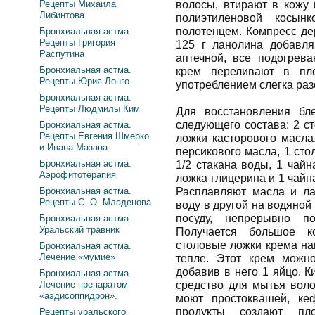
Рецепты Михаила
волосы, втирают в кожу 
Либинтова
полиэтиленовой косын
полотенцем. Компресс де
Бронхиальная астма.
Рецепты Григория
125 г ланолина добавл
Распутина
аптечной, все подогрева
Бронхиальная астма.
крем переливают в пло
Рецепты Юрия Лонго
употреблением слегка раз
Бронхиальная астма.
Рецепты Людмилы Ким
Для восстановления бл
следующего состава: 2 с
Бронхиальная астма.
Рецепты Евгения Шмерко
ложки касторового масла
и Ивана Мазана
персикового масла, 1 сто
Бронхиальная астма.
1/2 стакана воды, 1 чайн
Аэрофитотерапия
ложка глицерина и 1 чай
Бронхиальная астма.
Расплавляют масла и ла
Рецепты С. О. Младенова
воду в другой на водяной
посуду, непрерывно п
Бронхиальная астма.
Уральский травник
Получается большое ко
столовые ложки крема на
Бронхиальная астма.
Лечение «мумие»
тепле. Этот крем можн
добавив в него 1 яйцо. 
Бронхиальная астма.
Лечение препаратом
средство для мытья воло
«аэдисоппидрон».
моют простоквашей, ке
продукты создают пл
Рецепты уральского