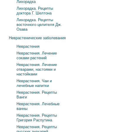
Лихорадка
Лихорадка. Рецепты
доктора Г. Шелтона
Лихорадка. Рецепты
восточного целителя Дж.
Озава
Неврастенические заболевания
Неврастения
Неврастения. Лечение
соками растений
Неврастения. Лечение
отварами, настоями и
настойками
Неврастения. Чаи и
лечебные напитки
Неврастения. Рецепты
Ванги
Неврастения. Лечебные
ванны
Неврастения. Рецепты
Григория Распутина
Неврастения. Рецепты
русских знахарей