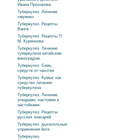
Ивана Прохорова
Туберкулез. Лечение
«мумие»
Туберкулез. Рецепты
Ванги
Туберкулез. Рецепты П.
М. Куреннова
Туберкулез. Лечение
туберкулеза китайским
виноградом.
Туберкулез. Семь
средств от чахотки
Туберкулез. Кумыс как
средство лечения
туберкулеза
Туберкулез. Лечение
отварами, настоями и
настойками
Туберкулез. Рецепты
русских знахарей
Туберкулез. дыхательные
упражнения йоги
Туберкулез.