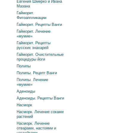
Евгения Шмерко и Ивана
Мазана
Гайморит.
Фитоаппликации
Гайморит. Рецепты Ванги
Гайморит. Лечение
«мумие»
Гайморит. Рецепты
русских знахарей
Гайморит. Очистительные
процедуры йоги
Полипы
Полипы. Рецепт Ванги
Полипы. Лечение
«мумие»
Аденоиды
Аденоиды. Рецепты Ванги
Насморк
Насморк. Лечение соками
растений
Насморк. Лечение
отварами, настоями и
настойками