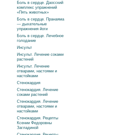
Боль в сердце. Даосский
комплекс упражнений
«Пять животных»
Боль в сердце. Пранаяма
— дыхательные
упражнения йоги
Боль в сердце. Лечебное
голодание
Инсульт
Инсульт. Лечение соками
растений
Инсульт. Лечение
отварами, настоями и
настойками
Стенокардия
Стенокардия. Лечение
соками растений
Стенокардия. Лечение
отварами, настоями и
настойками
Стенокардия. Рецепты
Ксении Федоровны
Загладиной
Стенокардия. Рецепты