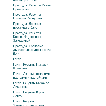
Простуда. Рецепты Ивана
Прохорова
Простуда. Рецепты
Григория Распутина
Простуда. Лечение
простуды в бане
Простуда. Рецепты
Ксении Федоровны
Загладиной
Простуда. Пранаяма —
дыхательные упражнения
йоги
Грипп
Грипп. Рецепты Натальи
Фроловой
Грипп. Лечение отварами,
настоями и настойками
Грипп. Рецепты Михаила
Либинтова
Грипп. Рецепты Юрия
Лонго
Грипп. Рецепты
Уральского целителя