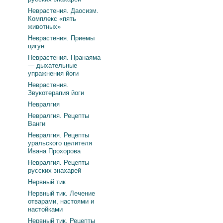
Неврастения. Даосизм.
Комплекс «пять
животных»
Неврастения. Приемы
цигун
Неврастения. Пранаяма
— дыхательные
упражнения йоги
Неврастения.
Звукотерапия йоги
Невралгия
Невралгия. Рецепты
Ванги
Невралгия. Рецепты
уральского целителя
Ивана Прохорова
Невралгия. Рецепты
русских знахарей
Нервный тик
Нервный тик. Лечение
отварами, настоями и
настойками
Нервный тик. Рецепты