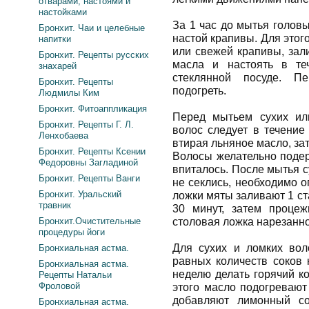
отварами, настоями и
настойками
За 1 час до мытья голов
Бронхит. Чаи и целебные
настой крапивы. Для этог
напитки
или свежей крапивы, зал
Бронхит. Рецепты русских
масла и настоять в те
знахарей
стеклянной посуде. П
Бронхит. Рецепты
подогреть.
Людмилы Ким
Бронхит. Фитоаппликация
Перед мытьем сухих ил
Бронхит. Рецепты Г. Л.
волос следует в течение
Ленхобаева
втирая льняное масло, за
Бронхит. Рецепты Ксении
Волосы желательно подер
Федоровны Загладиной
впиталось. После мытья 
Бронхит. Рецепты Ванги
не секлись, необходимо 
Бронхит. Уральский
ложки мяты заливают 1 ст
травник
30 минут, затем процеж
Бронхит.Очистительные
столовая ложка нарезанног
процедуры йоги
Для сухих и ломких вол
Бронхиальная астма.
равных количеств соков 
Бронхиальная астма.
неделю делать горячий к
Рецепты Натальи
Фроловой
этого масло подогревают
добавляют лимонный со
Бронхиальная астма.