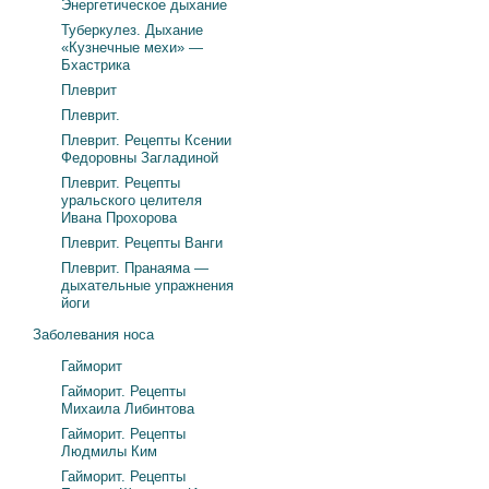
Энергетическое дыхание
Туберкулез. Дыхание
«Кузнечные мехи» —
Бхастрика
Плеврит
Плеврит.
Плеврит. Рецепты Ксении
Федоровны Загладиной
Плеврит. Рецепты
уральского целителя
Ивана Прохорова
Плеврит. Рецепты Ванги
Плеврит. Пранаяма —
дыхательные упражнения
йоги
Заболевания носа
Гайморит
Гайморит. Рецепты
Михаила Либинтова
Гайморит. Рецепты
Людмилы Ким
Гайморит. Рецепты